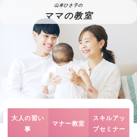
山本ひさ子の
ママの教室
大人の習い
スキルアッ
マナー教室
事
プセミナー